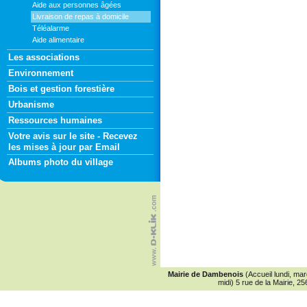
Aide aux personnes âgées
Livraison de repas à domicile
Téléalarme
Aide alimentaire
Les associations
Environnement
Bois et gestion forestière
Urbanisme
Ressources humaines
Votre avis sur le site - Recevez
les mises à jour par Email
Albums photo du village
Mairie de Dambenois
(Accueil lundi, ma
midi) 5 rue de la Mairie,