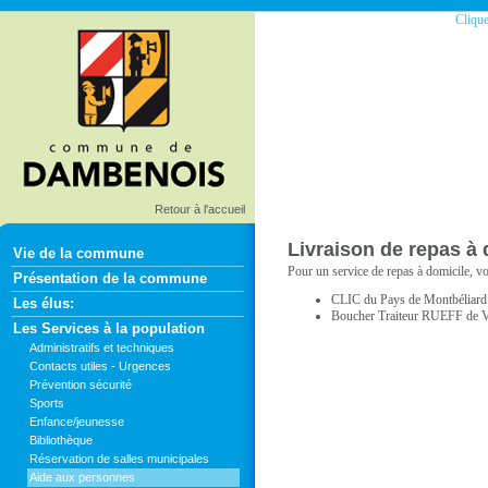
Clique
Retour à l'accueil
Livraison de repas à 
Vie de la commune
Pour un service de repas à domicile, v
Présentation de la commune
CLIC du Pays de Montbéliard 
Les élus:
Boucher Traiteur RUEFF de V
Les Services à la population
Administratifs et techniques
Contacts utiles - Urgences
Prévention sécurité
Sports
Enfance/jeunesse
Bibliothèque
Réservation de salles municipales
Aide aux personnes