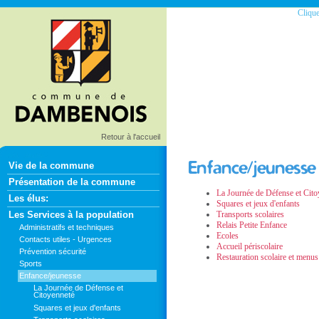
Clique
Retour à l'accueil
Vie de la commune
Présentation de la commune
La Journée de Défense et Cito
Les élus:
Squares et jeux d'enfants
Les Services à la population
Transports scolaires
Relais Petite Enfance
Administratifs et techniques
Ecoles
Contacts utiles - Urgences
Accueil périscolaire
Prévention sécurité
Restauration scolaire et menus
Sports
Enfance/jeunesse
La Journée de Défense et
Citoyenneté
Squares et jeux d'enfants