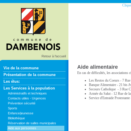
Clique
Retour à l'accueil
Aide alimentaire
Vie de la commune
En cas de difficultés, les associations 
Présentation de la commune
Les Restos du Coeurs - 7 Rue 
Les élus:
Banque Alimentaire - 21 bis A
Les Services à la population
Secours Catholique - 3 Rue C
Administratifs et techniques
Armée du Salut - 12 Rue de la
Service d'Entraide Protestant
Contacts utiles - Urgences
Prévention sécurité
Sports
Enfance/jeunesse
Bibliothèque
Réservation de salles municipales
Aide aux personnes