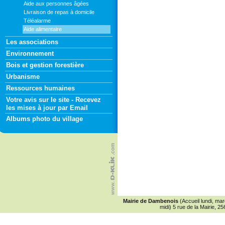
Aide aux personnes âgées
Livraison de repas à domicile
Téléalarme
Aide alimentaire
Les associations
Environnement
Bois et gestion forestière
Urbanisme
Ressources humaines
Votre avis sur le site - Recevez
les mises à jour par Email
Albums photo du village
Mairie de Dambenois
(Accueil lundi, ma
midi) 5 rue de la Mairie,