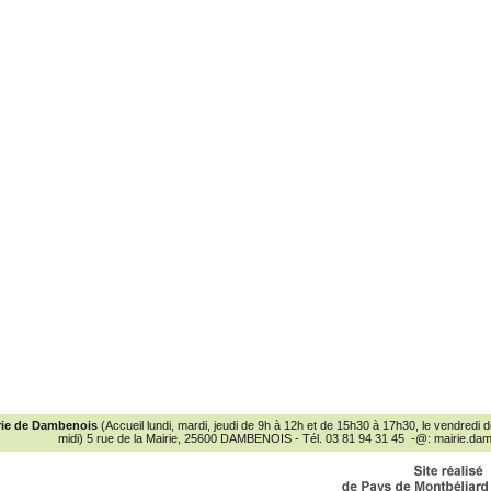
rie de Dambenois
(Accueil lundi, mardi, jeudi de 9h à 12h et de 15h30 à 17h30, le vendredi
midi) 5 rue de la Mairie, 25600 DAMBENOIS - Tél. 03 81 94 31 45 -@:
mairie.da