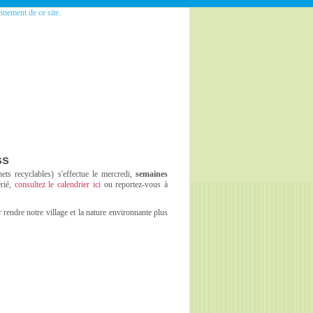
einement de ce site.
ss
ts recyclables) s'effectue le mercredi,
semaines
rié,
consultez le calendrier ici
ou reportez-vous à
rendre notre village et la nature environnante plus