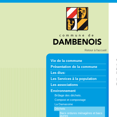
Retour à l'accueil
Vie de la commune
Présentation de la commune
Les élus:
Les Services à la population
Les associations
Environnement
Brûlage des déchets.
Compost et compostage
La Damassine
Déchets
Bacs ordures ménagères et bacs
jaunes