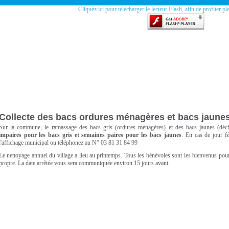
Cliquez ici pour télécharger le lecteur Flash, afin de profiter pl
Collecte des bacs ordures ménagères et bacs jaune
Sur la commune, le ramassage des bacs gris (ordures ménagères) et des bacs jaunes (déche
impaires pour les bac
s gris et semaines paires pour les bacs jaunes
. En cas de jour fé
l'affichage municipal ou téléphonez au
N° 03 81 31 84 99
Le nettoyage annuel du village a lieu au printemps. Tous les bénévoles sont les bienvenus pour 
propre. La date arrêtée vous sera communiquée environ 15 jours avant.